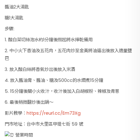
醬油2大湯匙
糖1大湯匙
步驟:
1. 酸白菜切絲泡水約1分鐘後撈起將水擰乾備用
2. 中小火下香油及五花肉，五花肉炒至金黃將油逼出後放入適量鹽
巴
3. 放入酸白絲將香氣炒出後放入米酒
4. 放入醬油膏、醬油、糖及500cc的水燜煮15分鐘
5. 15分鐘後關小火收汁，收汁後加入白胡椒粉、辣椒及青蔥
6. 最後稍微翻炒後出鍋～
影片教學：
https://reurl.cc/Em73Xg
門市地址：台中市大里區甲堤七街 59 號
營業時間