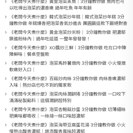
《老闆今天煮什麼》黃金泡菜蒸魚｜3分鐘教你做 魚肉也可
以吃得出泡菜的濃香嫩 過年吃魚 年年有餘
《老闆今天煮什麼》韓式泡菜炒年糕｜韓式泡菜炒年糕 3分
鐘教你做 年糕爆香把泡菜香氣炒進去 團圓飯這款下飯絕對香
《老闆今天煮什麼》黃金泡菜炒米粉｜ 3分鐘教你做 把濃郁
鎖進粉絲內｜過年吃這道 一整年發發發！
《老闆今天煮什麼》XO醬炒三鮮｜3分鐘教你做 吃在口中陣
陣鮮味｜餐桌空盤款
《老闆今天煮什麼》泡菜馬鈴薯燉肉 3分鐘教你做 小火慢燉
軟嫩好入口｜
《老闆今天煮什麼》百菇炒肉絲 3分鐘教你做 肉絲香嫩濃郁
入味｜熱炒店也吃不到的獨家款
《老闆今天煮什麼》泡菜肉絲潤餅捲 3分鐘教你做 一口咬下
滿滿秘製餡料｜這個潤餅超特別
《老闆今天煮什麼》泡菜杏鮑菇炒蛋 3分鐘教你做 切薄細絲
把美味都吸收｜一絲接一絲口味超濃郁
《老闆今天煮什麼》泡菜海帶豆腐蛋花湯 3分鐘教你做 小火
慢熬出酸香濃郁｜增添酸香風味超濃郁