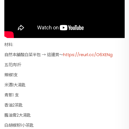
材料:
自然本舖酸白菜半包 → 這邊買～
https://reurl.cc/O6XENg
五花肉1斤
辣椒1支
米酒1大湯匙
青蔥1 支
香油2茶匙
醬油膏2大湯匙
白胡椒粉1小茶匙