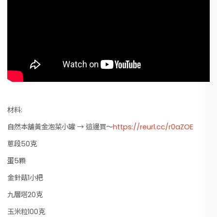
材料:
自然本舖黃金泡菜小罐 → 這邊買～
https://reurl.cc/r0aZOE
蔥段50克
蛋5顆
金針菇1小把
九層塔20克
玉米粒100克