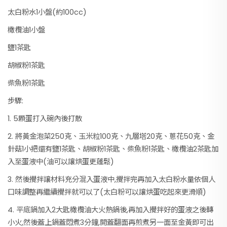
太白粉水1小盤(約100cc)
橄欖油1小盤
鹽1茶匙
胡椒粉1茶匙
柴魚粉1茶匙
步驟:
1. 5顆蛋打入碗內後打散
2. 將黃金泡菜250克、玉米粒100克、九層塔20克、蔥花50克、金
針菇1小把還有鹽1茶匙、胡椒粉1茶匙、柴魚粉1茶匙、橄欖油2茶匙加
入至蛋液中(油可以讓烘蛋更蓬鬆)
3. 然後攪拌讓材料充分混入蛋液中,攪拌完再加入太白粉水量依個人
口味調整再繼續攪拌就可以了(太白粉可以讓烘蛋吃起來更滑順)
4. 平底鍋加入2大匙橄欖油大火熱鍋後,再加入攪拌好的蛋液之後轉
小火,然後蓋上鍋蓋悶煮3分鐘,開蓋翻面再煎煮另一面至金黃即可出