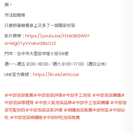
鍋。
作法超簡單
只要照著做餐桌上又多了一個獨家好菜
影片教學：
https://youtu.be/ttfxk0kI3W0?
si=MgDTyVVuKwGBsOz2
門市：台中市大里區甲堤七街59號
週一～週五 8:00–18:00／週六 8:00–17:00（週日公休）
LINE官方帳號：
https://lin.ee/xKGcoxr
#中部泡菜推薦
#中部泡菜評價
#中部手工泡菜
#中部泡菜團購
#
中部泡菜哪裡買
#中部人氣泡菜品牌
#中部手工泡菜團購
#中部泡
菜宅配到府
#中部泡菜店家評價
#網購泡菜推薦中部地區
#中部必
吃
#中部泡菜網購推
#中部好吃泡菜推薦